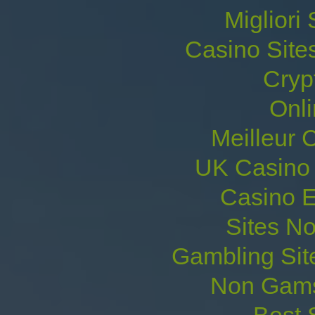
Migliori 
Casino Site
Cryp
Onl
Meilleur 
UK Casino
Casino E
Sites N
Gambling Sit
Non Gams
Best 